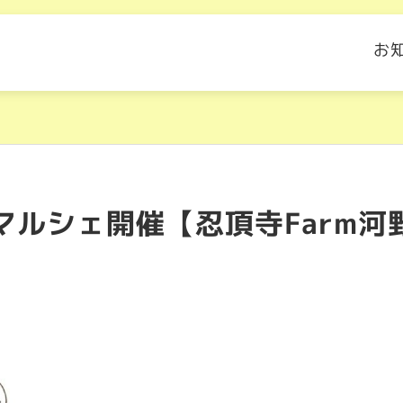
お
えマルシェ開催【忍頂寺Farm河